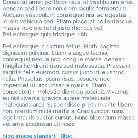
Donec sit amet porttitor risus, ut vestibulum eros.
Aenean sed libero non enim iaculis fermentum.
Aliquam vestibulum consequat nisi, ac egestas
lorem vehicula sed. Etiam placerat pellentesque
massa, nec eleifend justo rhoncus vel.
Pellentesque quis tristique nibh.
Pellentesque in dictum tellus. Morbi sagittis
dignissim pulvinar. Etiam a augue lacinia,
consequat neque non, congue massa. Aenean
fringilla hendrerit risus sed malesuada. Praesent
sagittis felis euismod, cursus justo id, euismod
nulla. Phasellus ipsum risus, posuere nec
imperdiet ut, accumsan a mauris. Etiam
consectetur molestie diam eu suscipit. Vivamus
eu nisl viverra, gravida augue malesuada,
malesuada arcu. Suspendisse pretium ante libero,
non interdum nulla mattis a. Cras suscipit risus
eget mauris auctor cursus. Nunc bibendum massa
vel ante accumsan ultricies.
blog
,
image
,
standart
Blog